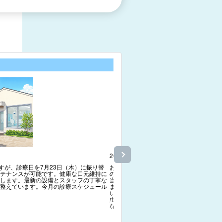
2026/06/15
最新情報
すが、診療日を7月23日（木）に振り替
お子様が歯医者嫌いにならないよう、清
テナンスが可能です。健康な口元維持に
のないペースで診療を進めています。

します。最新の設備とスタッフの丁寧な
当院はお子様の恐怖心を軽減することから
整えています。今月の診療スケジュール
また、むし歯を防ぐために効果的なブラ
いきます。

虫歯になりにくい強い歯を作るためのフ
など、予防処置にも積極的に取り組んで
う、安心して受けられる環境を大切にし