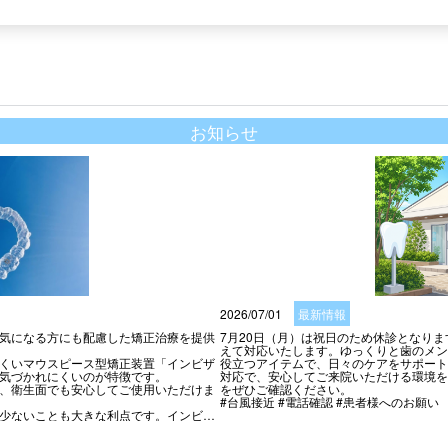
お知らせ
2026/07/01
最新情報
気になる方にも配慮した矯正治療を提供
7月20日（月）は祝日のため休診となりま
えて対応いたします。ゆっくりと歯のメン
くいマウスピース型矯正装置「インビザ
役立つアイテムで、日々のケアをサポート
気づかれにくいのが特徴です。

対応で、安心してご来院いただける環境を
、衛生面でも安心してご使用いただけま
をぜひご確認ください。

#台風接近 #電話確認 #患者様へのお願い
少ないことも大きな利点です。インビザ
にご相談ください。